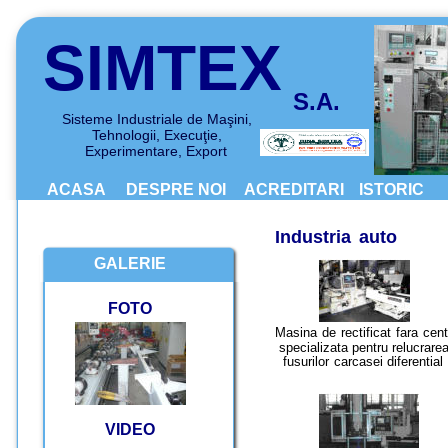
SIMTEX
S.A.
Sisteme Industriale de Maşini,
Tehnologii, Execuţie, 
Experimentare, Export
ACASA
DESPRE NOI
ACREDITARI
ISTORIC
Industria auto
GALERIE
FOTO
Masina de rectificat fara cent
 specializata pentru relucrarea 
fusurilor carcasei diferential
VIDEO