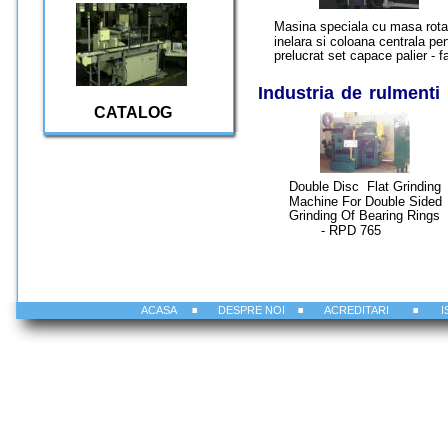
Masina speciala cu masa rota
inelara si coloana centrala pen
prelucrat set capace palier - f
Industria de rulmenti
CATALOG
Double Disc  Flat Grinding 
Machine For Double Sided 
Grinding 
Of Bearing Rings 
        - RPD 765
.
.
.
ACASA
DESPRE NOI
ACREDITARI
I